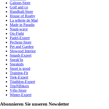
Galopp-Store
Golf and co
Handball-Store
House of Rugby
La sellerie de Maé
Made in Paradis
Nauti-wave
On-Fight
Padel-Expert
Pecheur-Store
Pet and Garden
Slowood Interior
Smash-Expert
Sneak'In
Sneakids
Sport is good
Training-Fit
Trek-Expert
Triathlon-Expert
TripNBikers
Vélo-Store
Winter-Expert
Abonnieren Sie unseren Newsletter