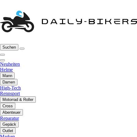
Suchen
Neuheiten
Helme
Mann
Damen
High-Tech
Rennsport
Motorrad & Roller
Cross
Abenteuer
Reparatur
Gepäck
Outlet
Marken