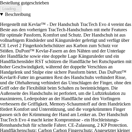
Bestellung gutgeschrieben
Loading...
Beschreibung
Hergestellt mit Kevlar™ - Der Handschuh TracTech Evo 4 vereint das
Beste aus den vorherigen TracTech-Handschuhen mit mehr Features
für optimale Passform, Komfort und Schutz. Der Handschuh ist aus
vollnarbigem Rindsleder und Känguruleder gefertigt und verfügt über
CE Level 2 Fingerknöchelschützer aus Karbon zum Schutz vor
Stößen. DuPont™ Kevlar-Fasern an den Nähten und der Unterlage
der Handfläche sowie eine doppelte Lage Känguruleder und ein
Handflächenslider RST schützen die Handfläche bei Rutschpartien mit
hoher Geschwindigkeit, während der doppelte Verschluss an
Handgelenk und Stulpe eine sichere Passform bietet. Das DuPont™
Kevlar®-Futter im gesamten Rest des Handschuhs verhindert Risse,
und die Ohrhalterung verhindert das Umschlagen der Finger, ohne den
Griff oder die Flexibilität beim Schalten zu beeinträchtigen. Die
Außenseite des Handschuhs ist perforiert, um die Luftzirkulation zu
maximieren, Lederpolster an der Handfläche und den Vorfingern
verbessern die Griffigkeit, Memory-Schaumstoff auf dem Handrücken
fördert Komfort und Unterstützung, und die vorgekrümmten Finger
passen sich der Krümmung der Hand am Lenker an. Der Handschuh
TracTech Evo 4 macht keine Kompromisse - ein Hochleistungs-
Rennhandschuh für schnelle Fahrer. CE-Zulassung, 2 KP Protection.
Handflächenschutz: Carbon Carbon Fingerschutz: Angesetzter kleiner