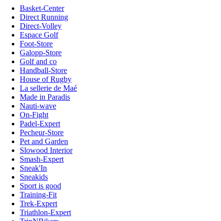
Basket-Center
Direct Running
Direct-Volley
Espace Golf
Foot-Store
Galopp-Store
Golf and co
Handball-Store
House of Rugby
La sellerie de Maé
Made in Paradis
Nauti-wave
On-Fight
Padel-Expert
Pecheur-Store
Pet and Garden
Slowood Interior
Smash-Expert
Sneak'In
Sneakids
Sport is good
Training-Fit
Trek-Expert
Triathlon-Expert