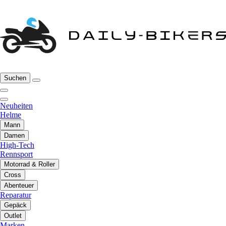
Suchen
Neuheiten
Helme
Mann
Damen
High-Tech
Rennsport
Motorrad & Roller
Cross
Abenteuer
Reparatur
Gepäck
Outlet
Marken