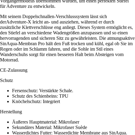
Vorgängermodells übernommen wurden, um einen perfekten Stiefel
für Adventure zu entwickeln.
Mit seinem Doppelschnallen-Verschlusssystem lässt sich
derAdventure-X leicht an- und ausziehen, während er durch
zusätzliche Klettverschlüsse eng anliegt. Dieses System ermöglicht es,
den Stiefel an verschiedene Wadengrößen anzupassen und so einen
hervorragenden und sicheren Sitz zu gewährleisten. Die atmungsaktive
SinAqua-Membran Pro hält den Fuß trocken und kühl, egal ob Sie im
Regen oder im Schlamm fahren, und die Sohle im Stil eines
Wanderschuhs sorgt für einen besseren Halt beim Absteigen vom
Motorrad.
CE-Zulassung
Schutz
Fersenschutz: Verstärkte Schale.
Schutz des Schienbeins: TPU
Knöchelschutz: Integriert
Herstellung
Äußeres Hauptmaterial: Mikrofaser
Sekundäres Material: Mikrofaser Suède
Wasserdichtes Futter: Wasserdichte Membrane aus SinAqua.