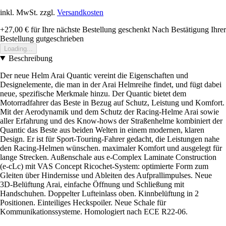
inkl. MwSt. zzgl.
Versandkosten
+27,00 €
für Ihre nächste Bestellung geschenkt
Nach Bestätigung Ihrer
Bestellung gutgeschrieben
Loading...
Beschreibung
Der neue Helm Arai Quantic vereint die Eigenschaften und
Designelemente, die man in der Arai Helmreihe findet, und fügt dabei
neue, spezifische Merkmale hinzu. Der Quantic bietet dem
Motorradfahrer das Beste in Bezug auf Schutz, Leistung und Komfort.
Mit der Aerodynamik und dem Schutz der Racing-Helme Arai sowie
aller Erfahrung und des Know-hows der Straßenhelme kombiniert der
Quantic das Beste aus beiden Welten in einem modernen, klaren
Design. Er ist für Sport-Touring-Fahrer gedacht, die Leistungen nahe
den Racing-Helmen wünschen. maximaler Komfort und ausgelegt für
lange Strecken. Außenschale aus e-Complex Laminate Construction
(e-cLc) mit VAS Concept Ricochet-System: optimierte Form zum
Gleiten über Hindernisse und Ableiten des Aufprallimpulses. Neue
3D-Belüftung Arai, einfache Öffnung und Schließung mit
Handschuhen. Doppelter Lufteinlass oben. Kinnbelüftung in 2
Positionen. Einteiliges Heckspoiler. Neue Schale für
Kommunikationssysteme. Homologiert nach ECE R22-06.