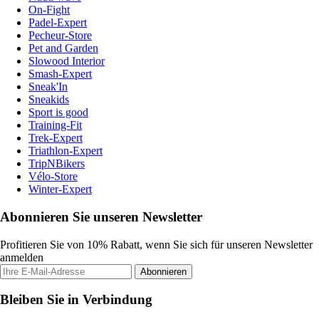
On-Fight
Padel-Expert
Pecheur-Store
Pet and Garden
Slowood Interior
Smash-Expert
Sneak'In
Sneakids
Sport is good
Training-Fit
Trek-Expert
Triathlon-Expert
TripNBikers
Vélo-Store
Winter-Expert
Abonnieren Sie unseren Newsletter
Profitieren Sie von 10% Rabatt, wenn Sie sich für unseren Newsletter
anmelden
Abonnieren
Bleiben Sie in Verbindung