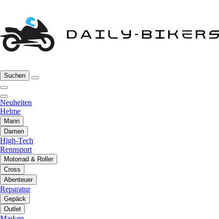
Suchen
Neuheiten
Helme
Mann
Damen
High-Tech
Rennsport
Motorrad & Roller
Cross
Abenteuer
Reparatur
Gepäck
Outlet
Marken