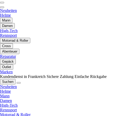
Neuheiten
Helme
Mann
Damen
High-Tech
Rennsport
Motorrad & Roller
Cross
Abenteuer
Reparatur
Gepäck
Outlet
Marken
Kundendienst in Frankreich
Sichere Zahlung
Einfache Rückgabe
Suchen
Neuheiten
Helme
Mann
Damen
High-Tech
Rennsport
Motorrad & Roller