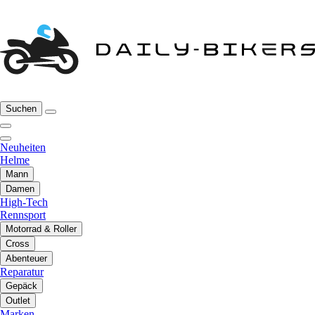
Suchen
Neuheiten
Helme
Mann
Damen
High-Tech
Rennsport
Motorrad & Roller
Cross
Abenteuer
Reparatur
Gepäck
Outlet
Marken