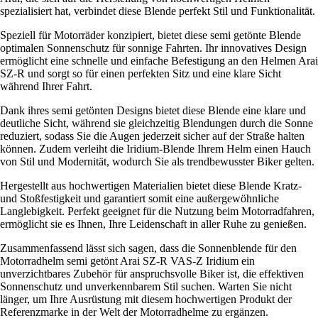
spezialisiert hat, verbindet diese Blende perfekt Stil und Funktionalität.
Speziell für Motorräder konzipiert, bietet diese semi getönte Blende
optimalen Sonnenschutz für sonnige Fahrten. Ihr innovatives Design
ermöglicht eine schnelle und einfache Befestigung an den Helmen Arai
SZ-R und sorgt so für einen perfekten Sitz und eine klare Sicht
während Ihrer Fahrt.
Dank ihres semi getönten Designs bietet diese Blende eine klare und
deutliche Sicht, während sie gleichzeitig Blendungen durch die Sonne
reduziert, sodass Sie die Augen jederzeit sicher auf der Straße halten
können. Zudem verleiht die Iridium-Blende Ihrem Helm einen Hauch
von Stil und Modernität, wodurch Sie als trendbewusster Biker gelten.
Hergestellt aus hochwertigen Materialien bietet diese Blende Kratz-
und Stoßfestigkeit und garantiert somit eine außergewöhnliche
Langlebigkeit. Perfekt geeignet für die Nutzung beim Motorradfahren,
ermöglicht sie es Ihnen, Ihre Leidenschaft in aller Ruhe zu genießen.
Zusammenfassend lässt sich sagen, dass die Sonnenblende für den
Motorradhelm semi getönt Arai SZ-R VAS-Z Iridium ein
unverzichtbares Zubehör für anspruchsvolle Biker ist, die effektiven
Sonnenschutz und unverkennbarem Stil suchen. Warten Sie nicht
länger, um Ihre Ausrüstung mit diesem hochwertigen Produkt der
Referenzmarke in der Welt der Motorradhelme zu ergänzen.