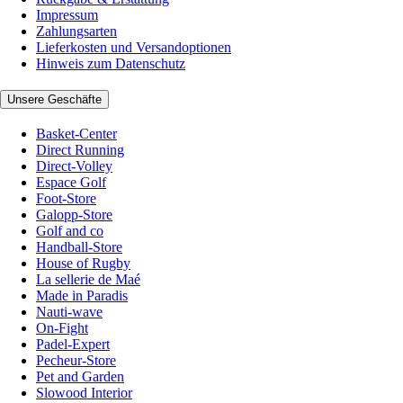
Impressum
Zahlungsarten
Lieferkosten und Versandoptionen
Hinweis zum Datenschutz
Unsere Geschäfte
Basket-Center
Direct Running
Direct-Volley
Espace Golf
Foot-Store
Galopp-Store
Golf and co
Handball-Store
House of Rugby
La sellerie de Maé
Made in Paradis
Nauti-wave
On-Fight
Padel-Expert
Pecheur-Store
Pet and Garden
Slowood Interior