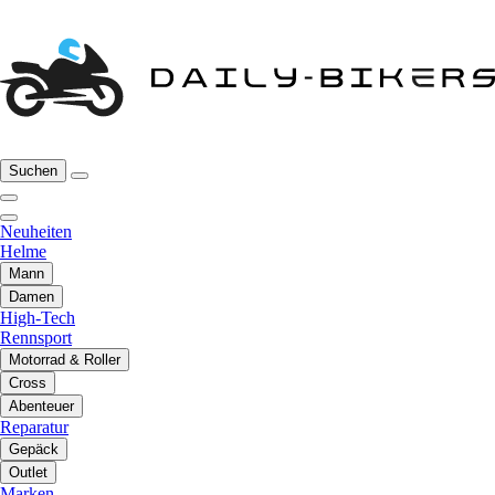
Suchen
Neuheiten
Helme
Mann
Damen
High-Tech
Rennsport
Motorrad & Roller
Cross
Abenteuer
Reparatur
Gepäck
Outlet
Marken