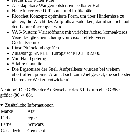
Neues Eco-Futter Pure
Ausklappbare Wangenpolster: einstellbarer Halt.
Neue integrierte Diffusoren und Luftkanäle.
Ricochet-Konzept: optimierte Form, um über Hindernisse zu
gleiten, die Wucht des Aufpralls abzulenken, damit sie nicht auf
den Fahrer übertragen wird.
VAS-System: Visieröffnung mit variabler Achse, kompakteres
Visier bei gleichem champ von vision, effektiverer
Gesichtsschutz.
Linse Pinlock inbegriffen.
Zulassung: SNELL - Europäische ECE R22.06
Von Hand gefertigt
5 Jahre Garantie
Die Ergebnisse der Snell-Aufpralltests wurden bei weitem
übertroffen: premierArai hat sich zum Ziel gesetzt, die sichersten
Helme der Welt zu entwickeln!
Achtung! Die Größe der Außenschale des XL ist um eine Größe
größer (86 -> 88).
Zusätzliche Informationen
Marke
Arai
Farbe
rep ca
Farbe
Schwarz
Geschlecht
Gemischt