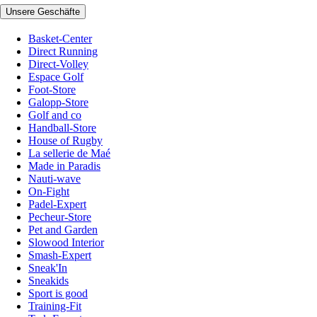
Unsere Geschäfte
Basket-Center
Direct Running
Direct-Volley
Espace Golf
Foot-Store
Galopp-Store
Golf and co
Handball-Store
House of Rugby
La sellerie de Maé
Made in Paradis
Nauti-wave
On-Fight
Padel-Expert
Pecheur-Store
Pet and Garden
Slowood Interior
Smash-Expert
Sneak'In
Sneakids
Sport is good
Training-Fit