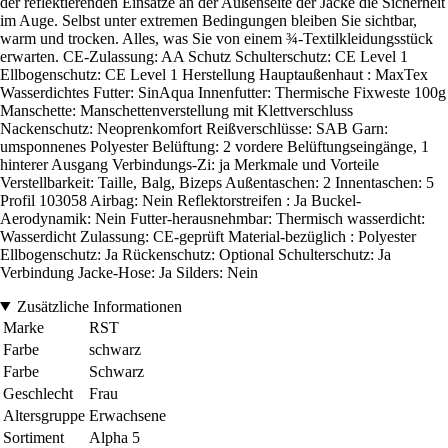
der reflektierenden Einsätze an der Außenseite der Jacke die Sicherheit
im Auge. Selbst unter extremen Bedingungen bleiben Sie sichtbar,
warm und trocken. Alles, was Sie von einem ¾-Textilkleidungsstück
erwarten. CE-Zulassung: AA Schutz Schulterschutz: CE Level 1
Ellbogenschutz: CE Level 1 Herstellung Hauptaußenhaut : MaxTex
Wasserdichtes Futter: SinAqua Innenfutter: Thermische Fixweste 100g
Manschette: Manschettenverstellung mit Klettverschluss
Nackenschutz: Neoprenkomfort Reißverschlüsse: SAB Garn:
umsponnenes Polyester Belüftung: 2 vordere Belüftungseingänge, 1
hinterer Ausgang Verbindungs-Zi: ja Merkmale und Vorteile
Verstellbarkeit: Taille, Balg, Bizeps Außentaschen: 2 Innentaschen: 5
Profil 103058 Airbag: Nein Reflektorstreifen : Ja Buckel-
Aerodynamik: Nein Futter-herausnehmbar: Thermisch wasserdicht:
Wasserdicht Zulassung: CE-geprüft Material-bezüglich : Polyester
Ellbogenschutz: Ja Rückenschutz: Optional Schulterschutz: Ja
Verbindung Jacke-Hose: Ja Silders: Nein
Zusätzliche Informationen
Marke
RST
Farbe
schwarz
Farbe
Schwarz
Geschlecht
Frau
Altersgruppe
Erwachsene
Sortiment
Alpha 5