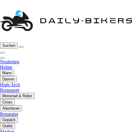
Suchen
Neuheiten
Helme
Mann
Damen
High-Tech
Rennsport
Motorrad & Roller
Cross
Abenteuer
Reparatur
Gepäck
Outlet
Marken