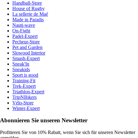
Handball-Store
House of Rugby
La sellerie de Maé
Made in Paradis
Nauti-wave
On-Fight
Padel-Expert
Pecheur-Store
Pet and Garden
Slowood Interior
Smash-Expert
Sneak'In
Sneakids
Sport is good
Training-Fit
Trek-Expert
Triathlon-Expert
TripNBikers
Vélo-Store
Winter-Expert
Abonnieren Sie unseren Newsletter
Profitieren Sie von 10% Rabatt, wenn Sie sich für unseren Newsletter
anmelden