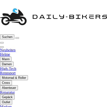
Suchen
Neuheiten
Helme
Mann
Damen
High-Tech
Rennsport
Motorrad & Roller
Cross
Abenteuer
Reparatur
Gepäck
Outlet
Marken