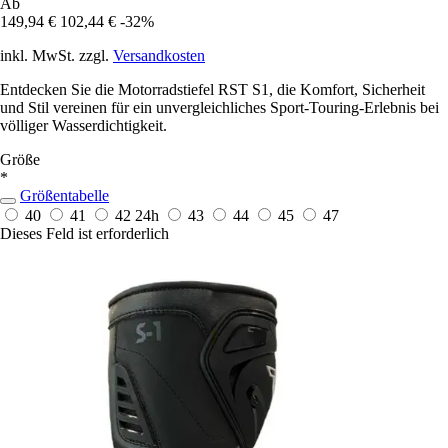
Ab
149,94 €
102,44 €
-32%
inkl. MwSt. zzgl.
Versandkosten
Entdecken Sie die Motorradstiefel RST S1, die Komfort, Sicherheit
und Stil vereinen für ein unvergleichliches Sport-Touring-Erlebnis bei
völliger Wasserdichtigkeit.
Größe
*
Größentabelle
40
41
42
24h
43
44
45
47
Dieses Feld ist erforderlich