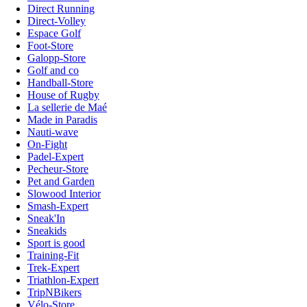
Direct Running
Direct-Volley
Espace Golf
Foot-Store
Galopp-Store
Golf and co
Handball-Store
House of Rugby
La sellerie de Maé
Made in Paradis
Nauti-wave
On-Fight
Padel-Expert
Pecheur-Store
Pet and Garden
Slowood Interior
Smash-Expert
Sneak'In
Sneakids
Sport is good
Training-Fit
Trek-Expert
Triathlon-Expert
TripNBikers
Vélo-Store