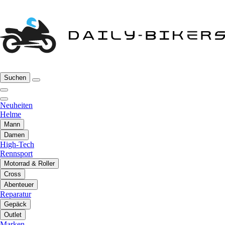
Suchen
Neuheiten
Helme
Mann
Damen
High-Tech
Rennsport
Motorrad & Roller
Cross
Abenteuer
Reparatur
Gepäck
Outlet
Marken