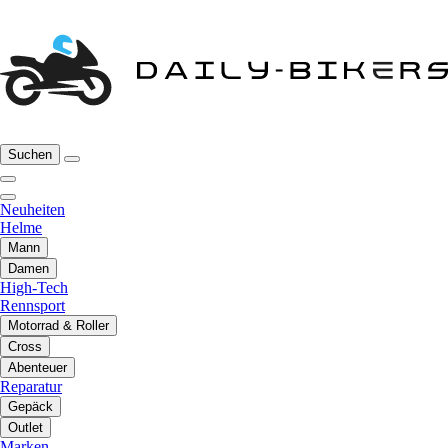
Suchen
Neuheiten
Helme
Mann
Damen
High-Tech
Rennsport
Motorrad & Roller
Cross
Abenteuer
Reparatur
Gepäck
Outlet
Marken