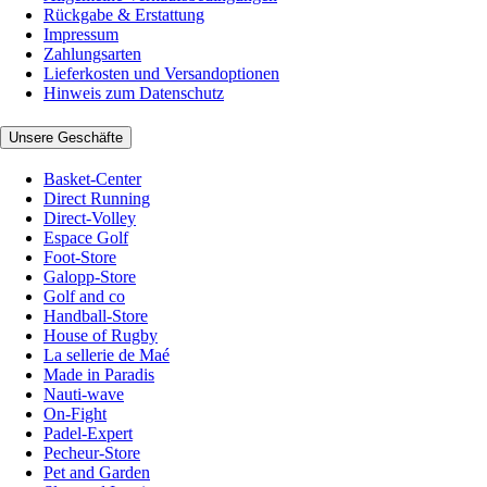
Rückgabe & Erstattung
Impressum
Zahlungsarten
Lieferkosten und Versandoptionen
Hinweis zum Datenschutz
Unsere Geschäfte
Basket-Center
Direct Running
Direct-Volley
Espace Golf
Foot-Store
Galopp-Store
Golf and co
Handball-Store
House of Rugby
La sellerie de Maé
Made in Paradis
Nauti-wave
On-Fight
Padel-Expert
Pecheur-Store
Pet and Garden