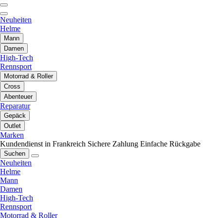
Neuheiten
Helme
Mann
Damen
High-Tech
Rennsport
Motorrad & Roller
Cross
Abenteuer
Reparatur
Gepäck
Outlet
Marken
Kundendienst in Frankreich
Sichere Zahlung
Einfache Rückgabe
Suchen
Neuheiten
Helme
Mann
Damen
High-Tech
Rennsport
Motorrad & Roller