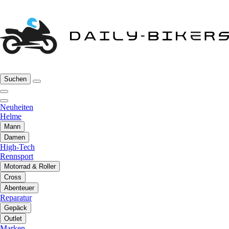
Suchen
Neuheiten
Helme
Mann
Damen
High-Tech
Rennsport
Motorrad & Roller
Cross
Abenteuer
Reparatur
Gepäck
Outlet
Marken