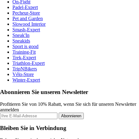
On-Fight
Padel-Expert
Pecheur-Store
Pet and Garden
Slowood Interior
Smash-Expert
Sneak'In
Sneakids
Sport is good
Training-Fit
Trek-Expert
Triathlon-Expert
TripNBikers
Vélo-Store
Winter-Expert
Abonnieren Sie unseren Newsletter
Profitieren Sie von 10% Rabatt, wenn Sie sich für unseren Newsletter
anmelden
Abonnieren
Bleiben Sie in Verbindung