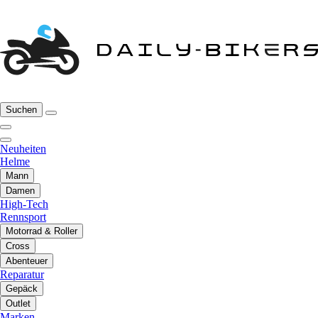
Suchen
Neuheiten
Helme
Mann
Damen
High-Tech
Rennsport
Motorrad & Roller
Cross
Abenteuer
Reparatur
Gepäck
Outlet
Marken