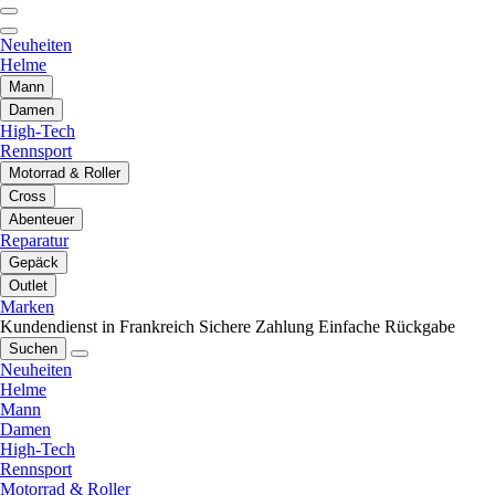
Neuheiten
Helme
Mann
Damen
High-Tech
Rennsport
Motorrad & Roller
Cross
Abenteuer
Reparatur
Gepäck
Outlet
Marken
Kundendienst in Frankreich
Sichere Zahlung
Einfache Rückgabe
Suchen
Neuheiten
Helme
Mann
Damen
High-Tech
Rennsport
Motorrad & Roller