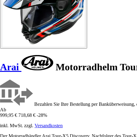
Arai
Motorradhelm Tour
Bezahlen Sie Ihre Bestellung per Banküberweisung, 
Ab
999,95 €
718,68 €
-28%
inkl. MwSt. zzgl.
Versandkosten
Der Motorradhändler Arai Tour-X5 Discovery, Nachfolger des Tour-X4, 