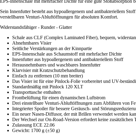
EPS-Innenschale mit mehrfacher Dichte für eine gute Stoßabsorption be
Sein Innenfutter besteht aus hypoallergenem und antibakteriellem Stoff
verstellbaren Venturi-Abluftöffnungen für absoluten Komfort.
Widerstandsfähiger - Runder - Glatter
Schale aus CLF (Complex Laminated Fiber), bequem, widerstand
Abnehmbares Visier
Seitliche Verstärkungen an der Kinnpartie
EPS-Innenschale aus Schaumstoff mit mehrfacher Dichte
Innenfutter aus hypoallergenem und antibakteriellem Stoff
Herausnehmbares und waschbares Innenfutter
Klarvisier mit Kratzschutzbehandlung
Einfach zu entfernen (10 mm breiter)
Das Visier ist für eine Pinlock-Folie vorbereitet und UV-beständ
Standardmäßig mit Pinlock 120 XLT
Transporttasche enthalten
Frontbelüftung für einen dynamischen Luftstrom
Drei einstellbare Venturi-Abluftöffnungen zum Abführen von Fe
Integrierter Spoiler für bessere Geräusch- und Störungsreduzier
Ein neuer Nasen-Diffusor, der mit Brillen verwendet werden ka
Der Wechsel zur On-Road-Version erfordert keine zusätzlichen T
Zulassung ECE 22.06
Gewicht: 1700 g (±50 g)