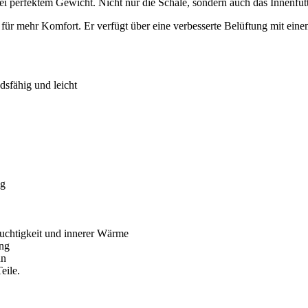
i perfektem Gewicht. Nicht nur die Schale, sondern auch das Innenfutte
 für mehr Komfort. Er verfügt über eine verbesserte Belüftung mit eine
sfähig und leicht
ig
uchtigkeit und innerer Wärme
ung
nn
eile.