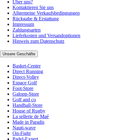
Über uns?
Kontaktieren Sie uns
Allgemeine Verkaufsbedingungen
Rückgabe & Erstattung
Impressum
Zahlungsarten
Lieferkosten und Versandoptionen
Hinweis zum Datenschutz
Unsere Geschäfte
Basket-Center
Direct Running
Direct-Volley
Espace Golf
Foot-Store
Galopp-Store
Golf and co
Handball-Store
House of Rugby
La sellerie de Maé
Made in Paradis
Nauti-wave
On-Fight
Padel-Expert