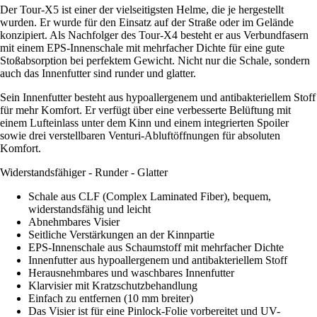
Der Tour-X5 ist einer der vielseitigsten Helme, die je hergestellt
wurden. Er wurde für den Einsatz auf der Straße oder im Gelände
konzipiert. Als Nachfolger des Tour-X4 besteht er aus Verbundfasern
mit einem EPS-Innenschale mit mehrfacher Dichte für eine gute
Stoßabsorption bei perfektem Gewicht. Nicht nur die Schale, sondern
auch das Innenfutter sind runder und glatter.
Sein Innenfutter besteht aus hypoallergenem und antibakteriellem Stoff
für mehr Komfort. Er verfügt über eine verbesserte Belüftung mit
einem Lufteinlass unter dem Kinn und einem integrierten Spoiler
sowie drei verstellbaren Venturi-Abluftöffnungen für absoluten
Komfort.
Widerstandsfähiger - Runder - Glatter
Schale aus CLF (Complex Laminated Fiber), bequem,
widerstandsfähig und leicht
Abnehmbares Visier
Seitliche Verstärkungen an der Kinnpartie
EPS-Innenschale aus Schaumstoff mit mehrfacher Dichte
Innenfutter aus hypoallergenem und antibakteriellem Stoff
Herausnehmbares und waschbares Innenfutter
Klarvisier mit Kratzschutzbehandlung
Einfach zu entfernen (10 mm breiter)
Das Visier ist für eine Pinlock-Folie vorbereitet und UV-