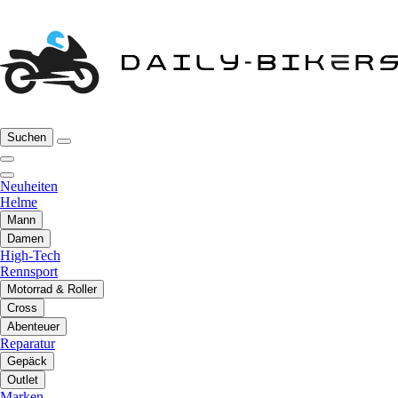
Suchen
Neuheiten
Helme
Mann
Damen
High-Tech
Rennsport
Motorrad & Roller
Cross
Abenteuer
Reparatur
Gepäck
Outlet
Marken