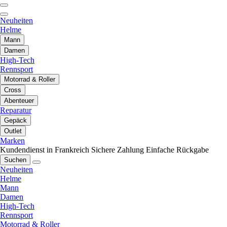
Neuheiten
Helme
Mann
Damen
High-Tech
Rennsport
Motorrad & Roller
Cross
Abenteuer
Reparatur
Gepäck
Outlet
Marken
Kundendienst in Frankreich
Sichere Zahlung
Einfache Rückgabe
Suchen
Neuheiten
Helme
Mann
Damen
High-Tech
Rennsport
Motorrad & Roller