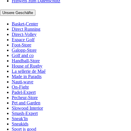
Hinweis zum Datenschutz
Unsere Geschäfte
Basket-Center
Direct Running
Direct-Volley
Espace Golf
Foot-Store
Galopp-Store
Golf and co
Handball-Store
House of Rugby
La sellerie de Maé
Made in Paradis
Nauti-wave
On-Fight
Padel-Expert
Pecheur-Store
Pet and Garden
Slowood Interior
Smash-Expert
Sneak'In
Sneakids
Sport is good