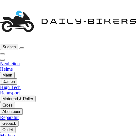
Suchen
Neuheiten
Helme
Mann
Damen
High-Tech
Rennsport
Motorrad & Roller
Cross
Abenteuer
Reparatur
Gepäck
Outlet
Marken