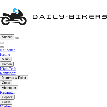
Suchen
Neuheiten
Helme
Mann
Damen
High-Tech
Rennsport
Motorrad & Roller
Cross
Abenteuer
Reparatur
Gepäck
Outlet
Marken