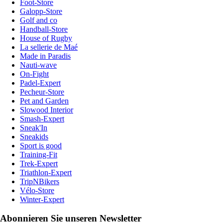
Foot-Store
Galopp-Store
Golf and co
Handball-Store
House of Rugby
La sellerie de Maé
Made in Paradis
Nauti-wave
On-Fight
Padel-Expert
Pecheur-Store
Pet and Garden
Slowood Interior
Smash-Expert
Sneak'In
Sneakids
Sport is good
Training-Fit
Trek-Expert
Triathlon-Expert
TripNBikers
Vélo-Store
Winter-Expert
Abonnieren Sie unseren Newsletter