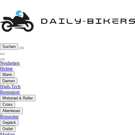
Suchen
Neuheiten
Helme
Mann
Damen
High-Tech
Rennsport
Motorrad & Roller
Cross
Abenteuer
Reparatur
Gepäck
Outlet
Marken