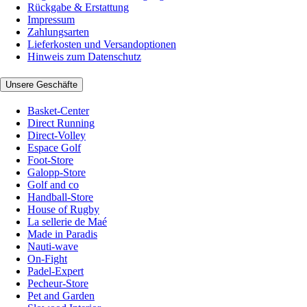
Rückgabe & Erstattung
Impressum
Zahlungsarten
Lieferkosten und Versandoptionen
Hinweis zum Datenschutz
Unsere Geschäfte
Basket-Center
Direct Running
Direct-Volley
Espace Golf
Foot-Store
Galopp-Store
Golf and co
Handball-Store
House of Rugby
La sellerie de Maé
Made in Paradis
Nauti-wave
On-Fight
Padel-Expert
Pecheur-Store
Pet and Garden