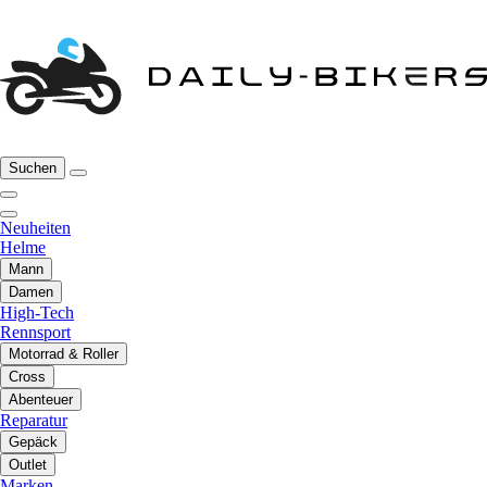
Suchen
Neuheiten
Helme
Mann
Damen
High-Tech
Rennsport
Motorrad & Roller
Cross
Abenteuer
Reparatur
Gepäck
Outlet
Marken