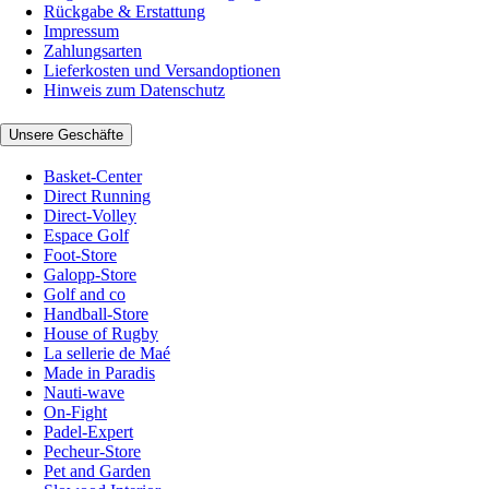
Rückgabe & Erstattung
Impressum
Zahlungsarten
Lieferkosten und Versandoptionen
Hinweis zum Datenschutz
Unsere Geschäfte
Basket-Center
Direct Running
Direct-Volley
Espace Golf
Foot-Store
Galopp-Store
Golf and co
Handball-Store
House of Rugby
La sellerie de Maé
Made in Paradis
Nauti-wave
On-Fight
Padel-Expert
Pecheur-Store
Pet and Garden