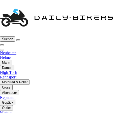
Suchen
Neuheiten
Helme
Mann
Damen
High-Tech
Rennsport
Motorrad & Roller
Cross
Abenteuer
Reparatur
Gepäck
Outlet
Marken