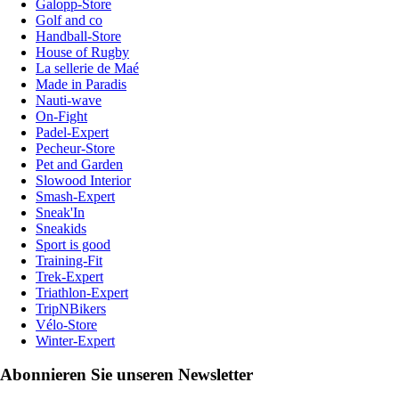
Galopp-Store
Golf and co
Handball-Store
House of Rugby
La sellerie de Maé
Made in Paradis
Nauti-wave
On-Fight
Padel-Expert
Pecheur-Store
Pet and Garden
Slowood Interior
Smash-Expert
Sneak'In
Sneakids
Sport is good
Training-Fit
Trek-Expert
Triathlon-Expert
TripNBikers
Vélo-Store
Winter-Expert
Abonnieren Sie unseren Newsletter