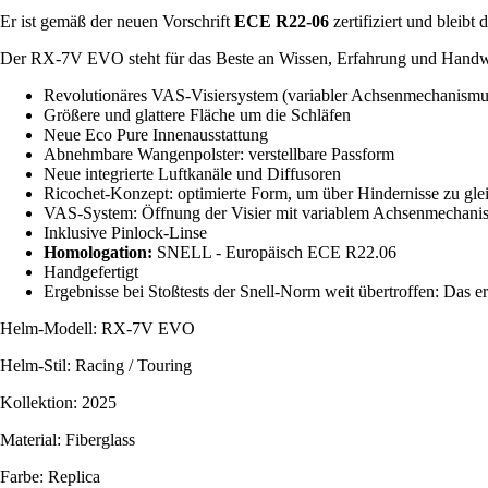
Er ist gemäß der neuen Vorschrift
ECE R22-06
zertifiziert und bleibt
Der RX-7V EVO steht für das Beste an Wissen, Erfahrung und Handwer
Revolutionäres VAS-Visiersystem (variabler Achsenmechanismu
Größere und glattere Fläche um die Schläfen
Neue Eco Pure Innenausstattung
Abnehmbare Wangenpolster: verstellbare Passform
Neue integrierte Luftkanäle und Diffusoren
Ricochet-Konzept: optimierte Form, um über Hindernisse zu gle
VAS-System: Öffnung der Visier mit variablem Achsenmechanismus
Inklusive Pinlock-Linse
Homologation:
SNELL - Europäisch ECE R22.06
Handgefertigt
Ergebnisse bei Stoßtests der Snell-Norm weit übertroffen: Das er
Helm-Modell: RX-7V EVO
Helm-Stil: Racing / Touring
Kollektion: 2025
Material: Fiberglass
Farbe: Replica