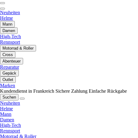
Neuheiten
Helme
Mann
Damen
High-Tech
Rennsport
Motorrad & Roller
Cross
Abenteuer
Reparatur
Gepäck
Outlet
Marken
Kundendienst in Frankreich
Sichere Zahlung
Einfache Rückgabe
Suchen
Neuheiten
Helme
Mann
Damen
High-Tech
Rennsport
Motorrad & Roller