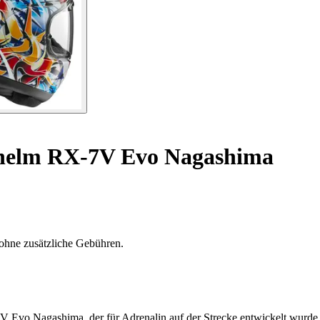
helm RX-7V Evo Nagashima
ohne zusätzliche Gebühren.
7V Evo Nagashima, der für Adrenalin auf der Strecke entwickelt wurde