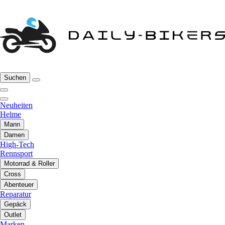
Suchen
Neuheiten
Helme
Mann
Damen
High-Tech
Rennsport
Motorrad & Roller
Cross
Abenteuer
Reparatur
Gepäck
Outlet
Marken