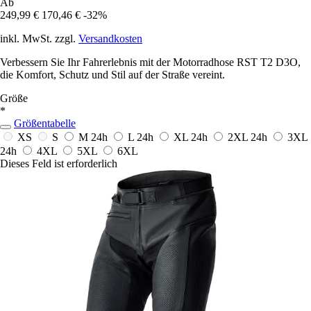
Ab
249,99 €
170,46 €
-32%
inkl. MwSt. zzgl.
Versandkosten
Verbessern Sie Ihr Fahrerlebnis mit der Motorradhose RST T2 D3O,
die Komfort, Schutz und Stil auf der Straße vereint.
Größe
*
Größentabelle
XS
S
M
24h
L
24h
XL
24h
2XL
24h
3XL
24h
4XL
5XL
6XL
Dieses Feld ist erforderlich