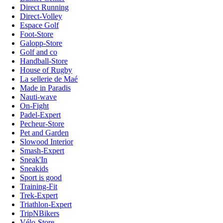
Direct Running
Direct-Volley
Espace Golf
Foot-Store
Galopp-Store
Golf and co
Handball-Store
House of Rugby
La sellerie de Maé
Made in Paradis
Nauti-wave
On-Fight
Padel-Expert
Pecheur-Store
Pet and Garden
Slowood Interior
Smash-Expert
Sneak'In
Sneakids
Sport is good
Training-Fit
Trek-Expert
Triathlon-Expert
TripNBikers
Vélo-Store