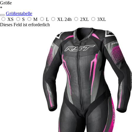
Größe
*
Größentabelle
XS
S
M
L
XL
24h
2XL
3XL
Dieses Feld ist erforderlich