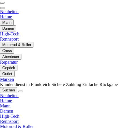
Neuheiten
Helme
Mann
Damen
High-Tech
Rennsport
Motorrad & Roller
Cross
Abenteuer
Reparatur
Gepäck
Outlet
Marken
Kundendienst in Frankreich
Sichere Zahlung
Einfache Rückgabe
Suchen
Neuheiten
Helme
Mann
Damen
High-Tech
Rennsport
Motorrad & Roller