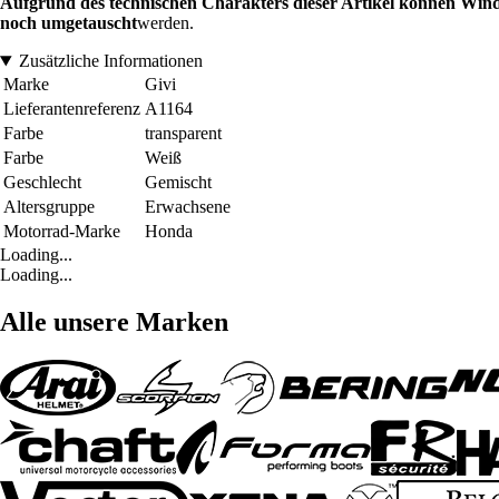
Aufgrund des technischen Charakters dieser Artikel können Win
noch umgetauscht
werden.
Zusätzliche Informationen
Marke
Givi
Lieferantenreferenz
A1164
Farbe
transparent
Farbe
Weiß
Geschlecht
Gemischt
Altersgruppe
Erwachsene
Motorrad-Marke
Honda
Loading...
Loading...
Alle unsere Marken