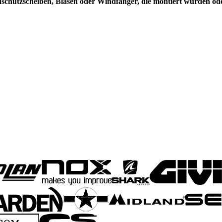
dschutzscheiben, Blasen oder Windfänger, die montiert wurden 