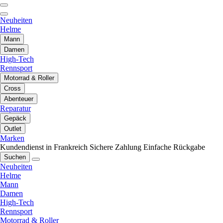
Neuheiten
Helme
Mann
Damen
High-Tech
Rennsport
Motorrad & Roller
Cross
Abenteuer
Reparatur
Gepäck
Outlet
Marken
Kundendienst in Frankreich
Sichere Zahlung
Einfache Rückgabe
Suchen
Neuheiten
Helme
Mann
Damen
High-Tech
Rennsport
Motorrad & Roller