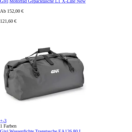
Givi
Motorrad Gepäcktasche LT X-Line New
Ab
152,00 €
121,60 €
+-3
1 Farben
Givi
Wasserdichte Tragetasche EA126 80 L