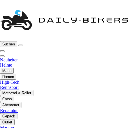
Suchen
Neuheiten
Helme
Mann
Damen
High-Tech
Rennsport
Motorrad & Roller
Cross
Abenteuer
Reparatur
Gepäck
Outlet
Marken