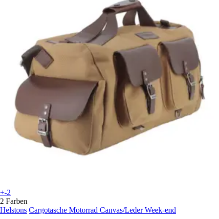
+-2
2 Farben
Helstons
Cargotasche Motorrad Canvas/Leder Week-end