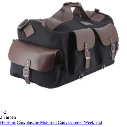
+-2
2 Farben
Helstons
Cargotasche Motorrad Canvas/Leder Week-end