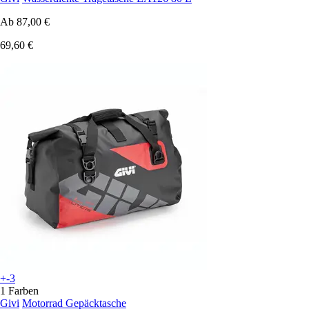
Ab
87,00 €
69,60 €
+-3
1 Farben
Givi
Motorrad Gepäcktasche