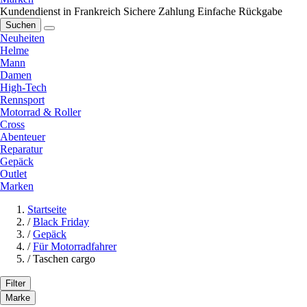
Kundendienst in Frankreich
Sichere Zahlung
Einfache Rückgabe
Suchen
Neuheiten
Helme
Mann
Damen
High-Tech
Rennsport
Motorrad & Roller
Cross
Abenteuer
Reparatur
Gepäck
Outlet
Marken
Startseite
/
Black Friday
/
Gepäck
/
Für Motorradfahrer
/
Taschen cargo
Filter
Marke