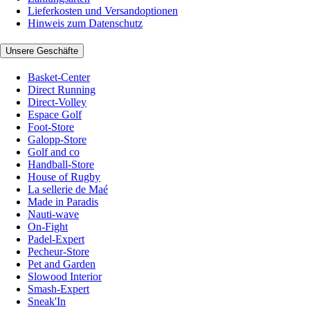
Lieferkosten und Versandoptionen
Hinweis zum Datenschutz
Unsere Geschäfte
Basket-Center
Direct Running
Direct-Volley
Espace Golf
Foot-Store
Galopp-Store
Golf and co
Handball-Store
House of Rugby
La sellerie de Maé
Made in Paradis
Nauti-wave
On-Fight
Padel-Expert
Pecheur-Store
Pet and Garden
Slowood Interior
Smash-Expert
Sneak'In