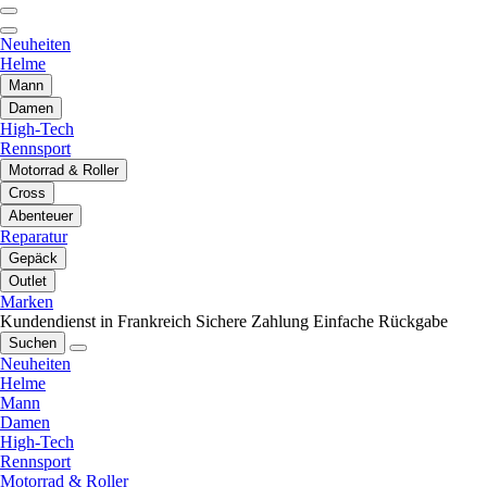
Neuheiten
Helme
Mann
Damen
High-Tech
Rennsport
Motorrad & Roller
Cross
Abenteuer
Reparatur
Gepäck
Outlet
Marken
Kundendienst in Frankreich
Sichere Zahlung
Einfache Rückgabe
Suchen
Neuheiten
Helme
Mann
Damen
High-Tech
Rennsport
Motorrad & Roller