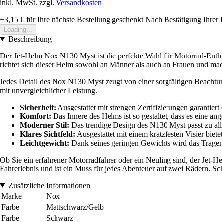
inkl. MwSt. zzgl.
Versandkosten
+3,15 €
für Ihre nächste Bestellung geschenkt
Nach Bestätigung Ihrer 
Loading...
Beschreibung
Der Jet-Helm Nox N130 Myst ist die perfekte Wahl für Motorrad-Enthu
richtet sich dieser Helm sowohl an Männer als auch an Frauen und mac
Jedes Detail des Nox N130 Myst zeugt von einer sorgfältigen Beachtung 
mit unvergleichlicher Leistung.
Sicherheit:
Ausgestattet mit strengen Zertifizierungen garantier
Komfort:
Das Innere des Helms ist so gestaltet, dass es eine an
Moderner Stil:
Das trendige Design des N130 Myst passt zu all
Klares Sichtfeld:
Ausgestattet mit einem kratzfesten Visier biet
Leichtgewicht:
Dank seines geringen Gewichts wird das Tragen
Ob Sie ein erfahrener Motorradfahrer oder ein Neuling sind, der Jet-
Fahrerlebnis und ist ein Muss für jedes Abenteuer auf zwei Rädern. Sch
Zusätzliche Informationen
Marke
Nox
Farbe
Mattschwarz/Gelb
Farbe
Schwarz