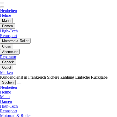
Neuheiten
Helme
Mann
Damen
High-Tech
Rennsport
Motorrad & Roller
Cross
Abenteuer
Reparatur
Gepäck
Outlet
Marken
Kundendienst in Frankreich
Sichere Zahlung
Einfache Rückgabe
Suchen
Neuheiten
Helme
Mann
Damen
High-Tech
Rennsport
Motorrad & Roller