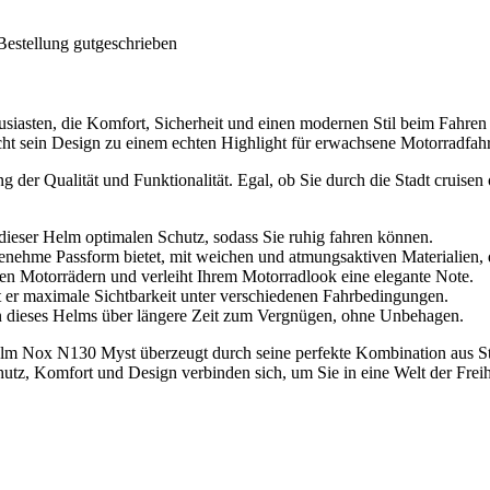
Bestellung gutgeschrieben
siasten, die Komfort, Sicherheit und einen modernen Stil beim Fahre
ht sein Design zu einem echten Highlight für erwachsene Motorradfahr
der Qualität und Funktionalität. Egal, ob Sie durch die Stadt cruisen o
t dieser Helm optimalen Schutz, sodass Sie ruhig fahren können.
genehme Passform bietet, mit weichen und atmungsaktiven Materialien, d
en Motorrädern und verleiht Ihrem Motorradlook eine elegante Note.
et er maximale Sichtbarkeit unter verschiedenen Fahrbedingungen.
 dieses Helms über längere Zeit zum Vergnügen, ohne Unbehagen.
Helm Nox N130 Myst überzeugt durch seine perfekte Kombination aus Sti
utz, Komfort und Design verbinden sich, um Sie in eine Welt der Freihe