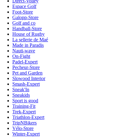
Direct-Volley
Espace Golf
Foot-Store
Galopp-Store
Golf and co
Handball-Store
House of Rugby
La sellerie de Maé
Made in Paradis
Nauti-wave
On-Fight
Padel-Expert
Pecheur-Store
Pet and Garden
Slowood Interior
Smash-Expert
Sneak'In
Sneakids
Sport is good
Training-Fit
Trek-Expert
Triathlon-Expert
TripNBikers
Vélo-Store
Winter-Expert