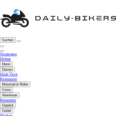
Suchen
Neuheiten
Helme
Mann
Damen
High-Tech
Rennsport
Motorrad & Roller
Cross
Abenteuer
Reparatur
Gepäck
Outlet
Marken