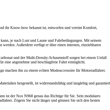
und ihr Know-how bekannt ist, entworfen und vereint Komfort,
en kann, je nach Lust und Laune und Fahrbedingungen. Mit seinem
 werden. Außerdem verfügt er über einen internen, einziehbaren
ycarbonat und der Multi-Density-Schaumstoff sorgen bei einem Unfall
 für eine angenehme und beschlagfreie Fahrt ermöglicht.
sign machen ihn zu einem echten Modeaccessoire für Motorradfahrer.
erialien hergestellt, ist widerstandsfähig und langlebig und garantiert
 dann ist der Nox N968 genau das Richtige für Sie. Sein modulares
dfahrer. Zögern Sie nicht länger und gönnen Sie sich den besten