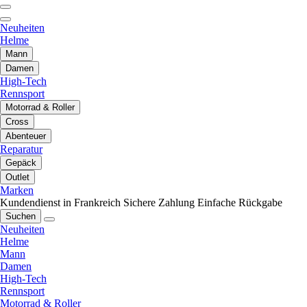
Neuheiten
Helme
Mann
Damen
High-Tech
Rennsport
Motorrad & Roller
Cross
Abenteuer
Reparatur
Gepäck
Outlet
Marken
Kundendienst in Frankreich
Sichere Zahlung
Einfache Rückgabe
Suchen
Neuheiten
Helme
Mann
Damen
High-Tech
Rennsport
Motorrad & Roller