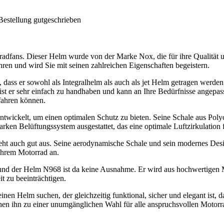
Bestellung gutgeschrieben
adfans. Dieser Helm wurde von der Marke Nox, die für ihre Qualität 
ahren und wird Sie mit seinen zahlreichen Eigenschaften begeistern.
dass er sowohl als Integralhelm als auch als jet Helm getragen werd
 er sehr einfach zu handhaben und kann an Ihre Bedürfnisse angepasst
 fahren können.
ntwickelt, um einen optimalen Schutz zu bieten. Seine Schale aus Pol
arken Belüftungssystem ausgestattet, das eine optimale Luftzirkulation
sieht auch gut aus. Seine aerodynamische Schale und sein modernes De
 Ihrem Motorrad an.
 und der Helm N968 ist da keine Ausnahme. Er wird aus hochwertigen Mat
t zu beeinträchtigen.
inen Helm suchen, der gleichzeitig funktional, sicher und elegant ist,
hen ihn zu einer unumgänglichen Wahl für alle anspruchsvollen Motorra