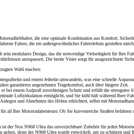
torradliebhaber, die eine optimale Kombination aus Komfort, Sicherh
rfahrene Fahrer, die ein außergewöhnliches Fahrerlebnis genießen möch
sein modulares Design, das die notwendige Vielseitigkeit für Ihre Fahr
ürfnissen anzupassen. Die breite Visier sorgt für ausgezeichnete Sichtba
orzugten Wahl machen:
Integralhelm und einem Jethelm umwandeln, was eine schnelle Anpassun
lien garantieren angenehmen Tragekomfort, auch über längere Zeit.
t er bei einem Aufprall zuverlässigen Schutz und erfüllt die strengsten S
imale Luftzirkulation ermöglicht, und Sie kühl hält während Ihrer Fah
s Anlegen und Abnehmen des Helms erleichtert, selbst mit Motorradhan
r für all Ihre Motorradabenteuer. Ob Sie kurvenreiche Straßen befahren 
st der Nox N968 Ultra das unverzichtbare Zubehör für jeden Motorradfah
e zu gehen, denn der N968 Ultra wurde entwickelt, um zu schützen und I