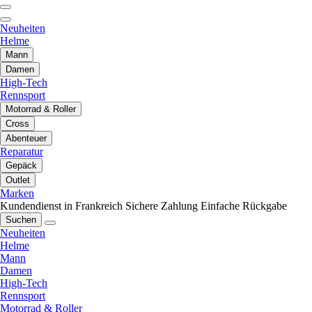
Neuheiten
Helme
Mann
Damen
High-Tech
Rennsport
Motorrad & Roller
Cross
Abenteuer
Reparatur
Gepäck
Outlet
Marken
Kundendienst in Frankreich
Sichere Zahlung
Einfache Rückgabe
Suchen
Neuheiten
Helme
Mann
Damen
High-Tech
Rennsport
Motorrad & Roller