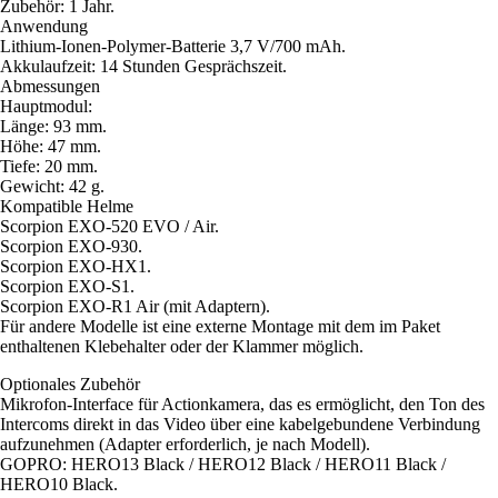
Zubehör: 1 Jahr.
Anwendung
Lithium-Ionen-Polymer-Batterie 3,7 V/700 mAh.
Akkulaufzeit: 14 Stunden Gesprächszeit.
Abmessungen
Hauptmodul:
Länge: 93 mm.
Höhe: 47 mm.
Tiefe: 20 mm.
Gewicht: 42 g.
Kompatible Helme
Scorpion EXO-520 EVO / Air.
Scorpion EXO-930.
Scorpion EXO-HX1.
Scorpion EXO-S1.
Scorpion EXO-R1 Air (mit Adaptern).
Für andere Modelle ist eine externe Montage mit dem im Paket
enthaltenen Klebehalter oder der Klammer möglich.
Optionales Zubehör
Mikrofon-Interface für Actionkamera, das es ermöglicht, den Ton des
Intercoms direkt in das Video über eine kabelgebundene Verbindung
aufzunehmen (Adapter erforderlich, je nach Modell).
GOPRO: HERO13 Black / HERO12 Black / HERO11 Black /
HERO10 Black.