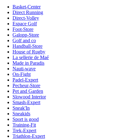
Basket-Center
Direct Running
Direct-Volley
Espace Golf
Foot-Store
Galopp-Store
Golf and co
Handball-Store
House of Rugby
La sellerie de Maé
Made in Paradis
Nauti-wave
On-Fight
Padel-Expert
Pecheur-Store
Pet and Garden
Slowood Interior
Smash-Expert
Sneak'In
Sneakids
Sport is good
Training-Fit
Trek-Expert
Triathlon-Expert