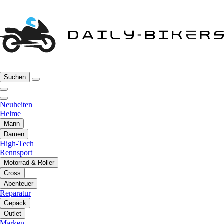
Suchen
Neuheiten
Helme
Mann
Damen
High-Tech
Rennsport
Motorrad & Roller
Cross
Abenteuer
Reparatur
Gepäck
Outlet
Marken