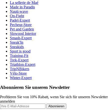
La sellerie de Maé
Made in Paradis
Nauti-wave
On-Fight
Padel-Expert
Pecheur-Store
Pet and Garden
Slowood Interior
Smash-Expert
Sneak'In
Sneakids
Sport is good
Training-Fit
Trek-Expert
Triathlon-Expert
TripNBikers
Vélo-Store
Winter-Expert
Abonnieren Sie unseren Newsletter
Profitieren Sie von 10% Rabatt, wenn Sie sich für unseren Newsletter
anmelden
Abonnieren