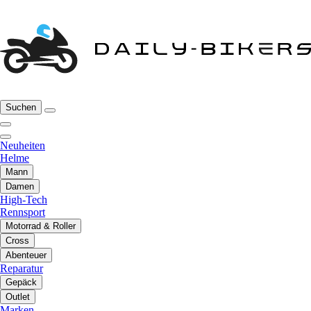
Suchen
Neuheiten
Helme
Mann
Damen
High-Tech
Rennsport
Motorrad & Roller
Cross
Abenteuer
Reparatur
Gepäck
Outlet
Marken