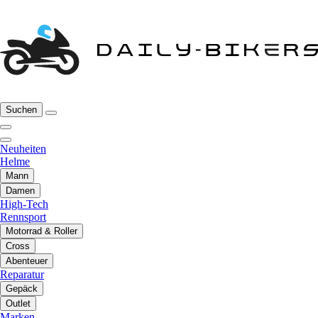
Suchen
Neuheiten
Helme
Mann
Damen
High-Tech
Rennsport
Motorrad & Roller
Cross
Abenteuer
Reparatur
Gepäck
Outlet
Marken