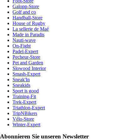
Foot-Store
Galopp-Store
Golf and co
Handball-Store
House of Rugby
La sellerie de Maé
Made in Paradis
Nauti-wave
On-Fight
Padel-Expert
Pecheur-Store
Pet and Garden
Slowood Interior
Smash-Expert
Sneak'In
Sneakids
Sport is good
Training-Fit
Trek-Expert
Triathlon-Expert
TripNBikers
Vélo-Store
Winter-Expert
Abonnieren Sie unseren Newsletter