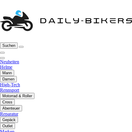
Suchen
Neuheiten
Helme
Mann
Damen
High-Tech
Rennsport
Motorrad & Roller
Cross
Abenteuer
Reparatur
Gepäck
Outlet
Marken