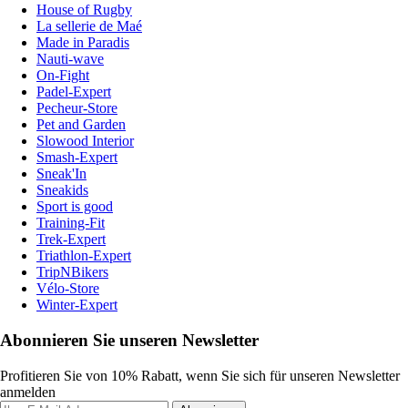
House of Rugby
La sellerie de Maé
Made in Paradis
Nauti-wave
On-Fight
Padel-Expert
Pecheur-Store
Pet and Garden
Slowood Interior
Smash-Expert
Sneak'In
Sneakids
Sport is good
Training-Fit
Trek-Expert
Triathlon-Expert
TripNBikers
Vélo-Store
Winter-Expert
Abonnieren Sie unseren Newsletter
Profitieren Sie von 10% Rabatt, wenn Sie sich für unseren Newsletter
anmelden