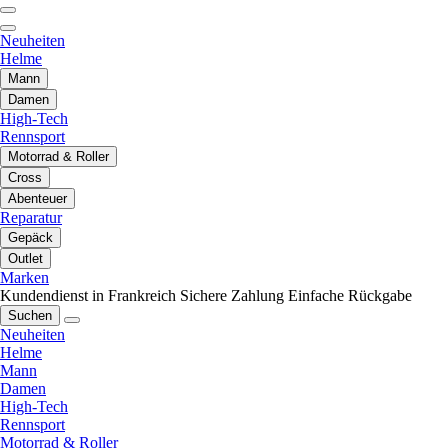
Neuheiten
Helme
Mann
Damen
High-Tech
Rennsport
Motorrad & Roller
Cross
Abenteuer
Reparatur
Gepäck
Outlet
Marken
Kundendienst in Frankreich
Sichere Zahlung
Einfache Rückgabe
Suchen
Neuheiten
Helme
Mann
Damen
High-Tech
Rennsport
Motorrad & Roller