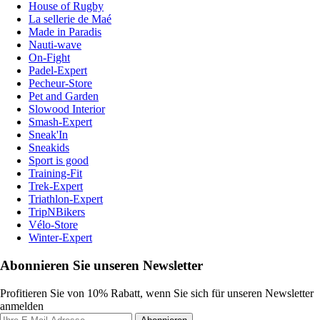
House of Rugby
La sellerie de Maé
Made in Paradis
Nauti-wave
On-Fight
Padel-Expert
Pecheur-Store
Pet and Garden
Slowood Interior
Smash-Expert
Sneak'In
Sneakids
Sport is good
Training-Fit
Trek-Expert
Triathlon-Expert
TripNBikers
Vélo-Store
Winter-Expert
Abonnieren Sie unseren Newsletter
Profitieren Sie von 10% Rabatt, wenn Sie sich für unseren Newsletter
anmelden