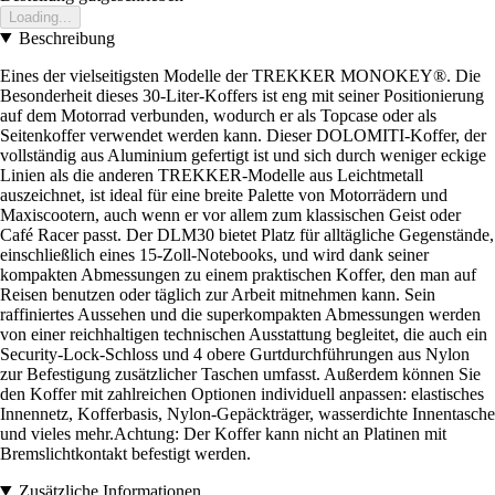
Loading...
Beschreibung
Eines der vielseitigsten Modelle der TREKKER MONOKEY®. Die
Besonderheit dieses 30-Liter-Koffers ist eng mit seiner Positionierung
auf dem Motorrad verbunden, wodurch er als Topcase oder als
Seitenkoffer verwendet werden kann. Dieser DOLOMITI-Koffer, der
vollständig aus Aluminium gefertigt ist und sich durch weniger eckige
Linien als die anderen TREKKER-Modelle aus Leichtmetall
auszeichnet, ist ideal für eine breite Palette von Motorrädern und
Maxiscootern, auch wenn er vor allem zum klassischen Geist oder
Café Racer passt. Der DLM30 bietet Platz für alltägliche Gegenstände,
einschließlich eines 15-Zoll-Notebooks, und wird dank seiner
kompakten Abmessungen zu einem praktischen Koffer, den man auf
Reisen benutzen oder täglich zur Arbeit mitnehmen kann. Sein
raffiniertes Aussehen und die superkompakten Abmessungen werden
von einer reichhaltigen technischen Ausstattung begleitet, die auch ein
Security-Lock-Schloss und 4 obere Gurtdurchführungen aus Nylon
zur Befestigung zusätzlicher Taschen umfasst. Außerdem können Sie
den Koffer mit zahlreichen Optionen individuell anpassen: elastisches
Innennetz, Kofferbasis, Nylon-Gepäckträger, wasserdichte Innentasche
und vieles mehr.Achtung: Der Koffer kann nicht an Platinen mit
Bremslichtkontakt befestigt werden.
Zusätzliche Informationen