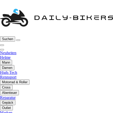
Suchen
Neuheiten
Helme
Mann
Damen
High-Tech
Rennsport
Motorrad & Roller
Cross
Abenteuer
Reparatur
Gepäck
Outlet
Marken