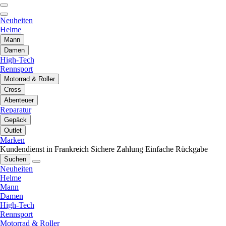
Neuheiten
Helme
Mann
Damen
High-Tech
Rennsport
Motorrad & Roller
Cross
Abenteuer
Reparatur
Gepäck
Outlet
Marken
Kundendienst in Frankreich
Sichere Zahlung
Einfache Rückgabe
Suchen
Neuheiten
Helme
Mann
Damen
High-Tech
Rennsport
Motorrad & Roller