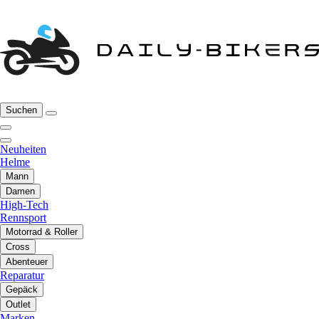
Suchen
Neuheiten
Helme
Mann
Damen
High-Tech
Rennsport
Motorrad & Roller
Cross
Abenteuer
Reparatur
Gepäck
Outlet
Marken