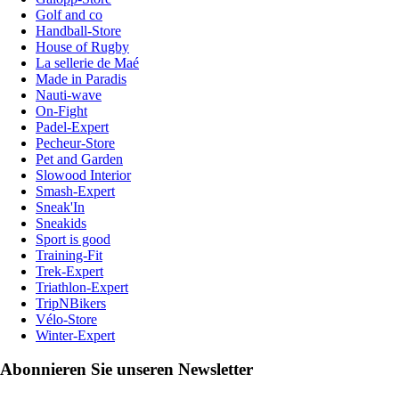
Golf and co
Handball-Store
House of Rugby
La sellerie de Maé
Made in Paradis
Nauti-wave
On-Fight
Padel-Expert
Pecheur-Store
Pet and Garden
Slowood Interior
Smash-Expert
Sneak'In
Sneakids
Sport is good
Training-Fit
Trek-Expert
Triathlon-Expert
TripNBikers
Vélo-Store
Winter-Expert
Abonnieren Sie unseren Newsletter