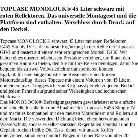
TOPCASE MONOLOCK® 45 Liter schwarz mit
roten Reflektoren. Das universelle Montageset und die
Plattform sind enthalten. Verschluss durch Druck auf
den Deckel.
Topcase MONOLOCK® schwarz 45 Liter mit roten Reflektoren
E455 Simply IV ist die neueste Ergänzung in der Reihe der Topcases
GIVI und basiert auf einem sehr erfolgreichen Modell: E450. Wir
haben eines unserer beliebtesten Produkte verfeinert, um Ihnen den
gesamten Raum zu bieten, den Sie für Ihre Reisen benötigen, damit Sie
bequem bis zu zwei Vollvisierhelme transportieren können.
Egal, ob für eine lange touristische Reise oder einen kurzen
Motorradausflug, dieses Topcase mit einem Volumen von 45 Litern
und einem max. Traggewicht von 3 kg passt perfekt zu jedem Bedarf
und jedem Fahrstil aufgrund seiner Vielseitigkeit und technischen
Merkmale.
Das MONOLOCK®-Befestigungssystem gewährleistet eine einfache
und schnelle Installation und Abnahme des Topcases E455 Simply IV
und macht es kompatibel mit den meisten Motorrädern und Rollern auf
dem Markt. Die verwendete Dichtung bietet einen hervorragenden
Wasserschutz, sodass es selbst stärksten Regenfällen standhält und Ihr
Gepäck trocken bleibt: Die Tests, denen wir unsere Koffer
unterziehen, simulieren nämlich Regen mit einer Rate von über 20