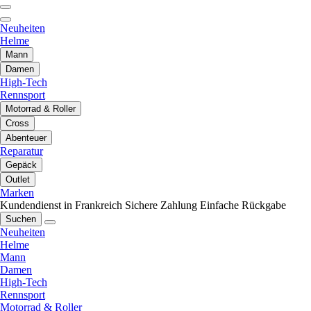
Neuheiten
Helme
Mann
Damen
High-Tech
Rennsport
Motorrad & Roller
Cross
Abenteuer
Reparatur
Gepäck
Outlet
Marken
Kundendienst in Frankreich
Sichere Zahlung
Einfache Rückgabe
Suchen
Neuheiten
Helme
Mann
Damen
High-Tech
Rennsport
Motorrad & Roller