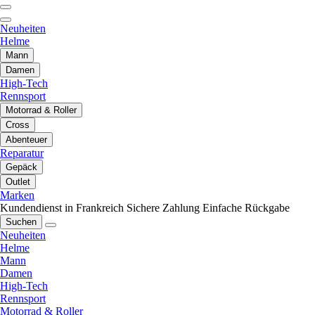
Neuheiten
Helme
Mann
Damen
High-Tech
Rennsport
Motorrad & Roller
Cross
Abenteuer
Reparatur
Gepäck
Outlet
Marken
Kundendienst in Frankreich
Sichere Zahlung
Einfache Rückgabe
Suchen
Neuheiten
Helme
Mann
Damen
High-Tech
Rennsport
Motorrad & Roller