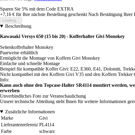
Sparen Sie 5%
mit dem Code
EXTRA
+7,16 €
für Ihre nächste Bestellung geschenkt
Nach Bestätigung Ihrer 
Loading...
Beschreibung
Kawasaki Versys 650 (15 bis 20) - Kofferhalter Givi Monokey
Seitenkofferhalter Monokey
Paarweise erhältlich
Ermöglicht die Montage von Koffern Givi Monokey
Einfache und schnelle Montage
Beispiel für kompatible Koffer Givi: E22, E360, E41, Dolomiti, Trekker
Nicht kompatibel mit den Koffern Givi V35 und den Koffern Trekker
Info:
Kann auch ohne den Topcase-Halter SR4114 montiert werden, wenn
erwerben
Unverbindliches Foto zur Veranschaulichung
Unsere technische Abteilung steht Ihnen für weitere Informationen ger
Zusätzliche Informationen
Marke
Givi
Lieferantenreferenz
PL4114
Farbe
schwarz