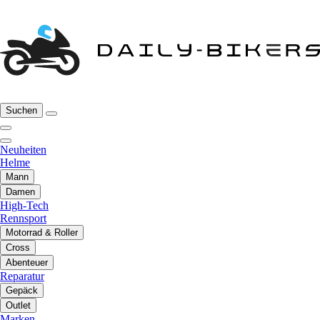
Suchen
Neuheiten
Helme
Mann
Damen
High-Tech
Rennsport
Motorrad & Roller
Cross
Abenteuer
Reparatur
Gepäck
Outlet
Marken