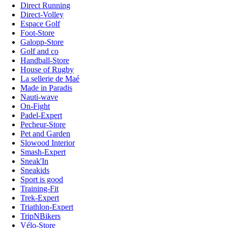
Direct Running
Direct-Volley
Espace Golf
Foot-Store
Galopp-Store
Golf and co
Handball-Store
House of Rugby
La sellerie de Maé
Made in Paradis
Nauti-wave
On-Fight
Padel-Expert
Pecheur-Store
Pet and Garden
Slowood Interior
Smash-Expert
Sneak'In
Sneakids
Sport is good
Training-Fit
Trek-Expert
Triathlon-Expert
TripNBikers
Vélo-Store