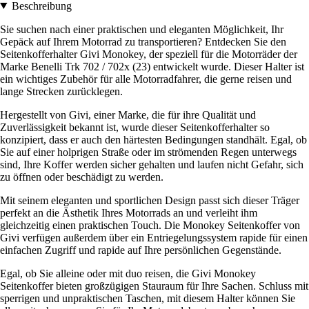
Beschreibung
Sie suchen nach einer praktischen und eleganten Möglichkeit, Ihr
Gepäck auf Ihrem Motorrad zu transportieren? Entdecken Sie den
Seitenkofferhalter Givi Monokey, der speziell für die Motorräder der
Marke Benelli Trk 702 / 702x (23) entwickelt wurde. Dieser Halter ist
ein wichtiges Zubehör für alle Motorradfahrer, die gerne reisen und
lange Strecken zurücklegen.
Hergestellt von Givi, einer Marke, die für ihre Qualität und
Zuverlässigkeit bekannt ist, wurde dieser Seitenkofferhalter so
konzipiert, dass er auch den härtesten Bedingungen standhält. Egal, ob
Sie auf einer holprigen Straße oder im strömenden Regen unterwegs
sind, Ihre Koffer werden sicher gehalten und laufen nicht Gefahr, sich
zu öffnen oder beschädigt zu werden.
Mit seinem eleganten und sportlichen Design passt sich dieser Träger
perfekt an die Ästhetik Ihres Motorrads an und verleiht ihm
gleichzeitig einen praktischen Touch. Die Monokey Seitenkoffer von
Givi verfügen außerdem über ein Entriegelungssystem rapide für einen
einfachen Zugriff und rapide auf Ihre persönlichen Gegenstände.
Egal, ob Sie alleine oder mit duo reisen, die Givi Monokey
Seitenkoffer bieten großzügigen Stauraum für Ihre Sachen. Schluss mit
sperrigen und unpraktischen Taschen, mit diesem Halter können Sie