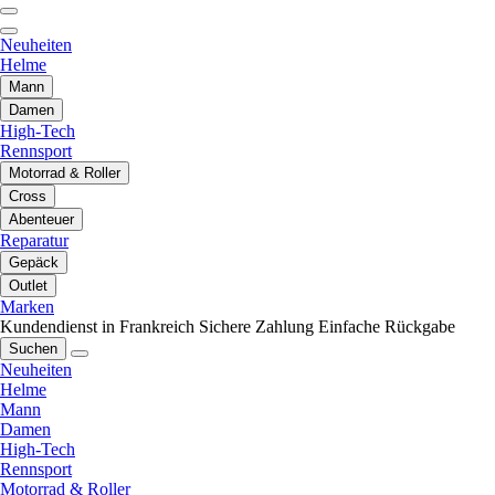
Neuheiten
Helme
Mann
Damen
High-Tech
Rennsport
Motorrad & Roller
Cross
Abenteuer
Reparatur
Gepäck
Outlet
Marken
Kundendienst in Frankreich
Sichere Zahlung
Einfache Rückgabe
Suchen
Neuheiten
Helme
Mann
Damen
High-Tech
Rennsport
Motorrad & Roller