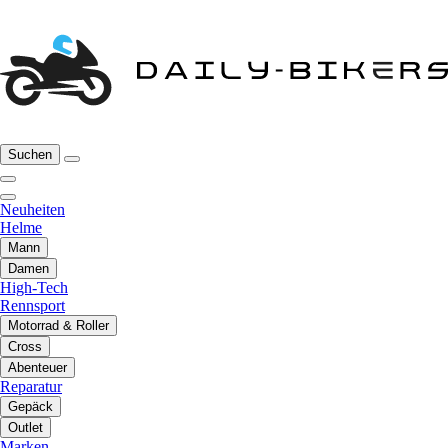
Suchen
Neuheiten
Helme
Mann
Damen
High-Tech
Rennsport
Motorrad & Roller
Cross
Abenteuer
Reparatur
Gepäck
Outlet
Marken