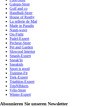
Galopp-Store
Golf and co
Handball-Store
House of Rugby
La sellerie de Maé
Made in Paradis
Nauti-wave
On-Fight
Padel-Expert
Pecheur-Store
Pet and Garden
Slowood Interior
Smash-Expert
Sneak'In
Sneakids
Sport is good
Training-Fit
Trek-Expert
Triathlon-Expert
TripNBikers
Vélo-Store
Winter-Expert
Abonnieren Sie unseren Newsletter