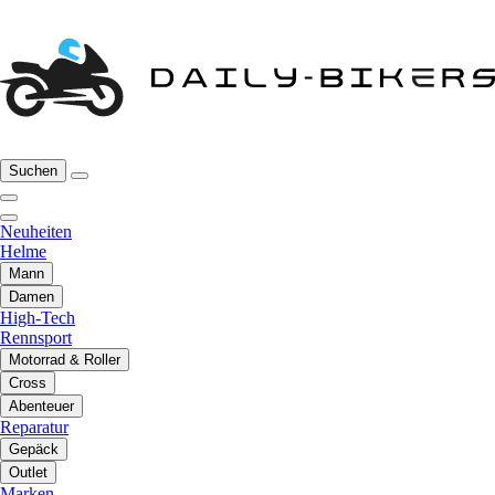
Suchen
Neuheiten
Helme
Mann
Damen
High-Tech
Rennsport
Motorrad & Roller
Cross
Abenteuer
Reparatur
Gepäck
Outlet
Marken