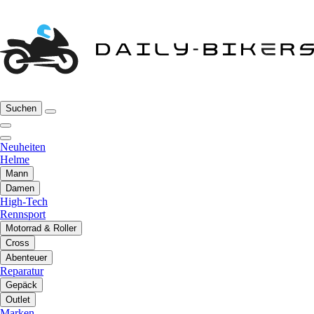
Suchen
Neuheiten
Helme
Mann
Damen
High-Tech
Rennsport
Motorrad & Roller
Cross
Abenteuer
Reparatur
Gepäck
Outlet
Marken