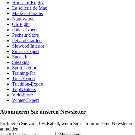
House of Rugby
La sellerie de Maé
Made in Paradis
Nauti-wave
On-Fight
Padel-Expert
Pecheur-Store
Pet and Garden
Slowood Interior
Smash-Expert
Sneak'In
Sneakids
Sport is good
Training-Fit
Trek-Expert
Triathlon-Expert
TripNBikers
Vélo-Store
Winter-Expert
Abonnieren Sie unseren Newsletter
Profitieren Sie von 10% Rabatt, wenn Sie sich für unseren Newsletter
anmelden
Abonnieren