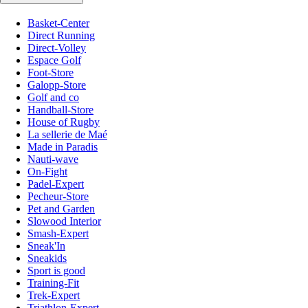
Basket-Center
Direct Running
Direct-Volley
Espace Golf
Foot-Store
Galopp-Store
Golf and co
Handball-Store
House of Rugby
La sellerie de Maé
Made in Paradis
Nauti-wave
On-Fight
Padel-Expert
Pecheur-Store
Pet and Garden
Slowood Interior
Smash-Expert
Sneak'In
Sneakids
Sport is good
Training-Fit
Trek-Expert
Triathlon-Expert