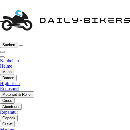
Suchen
Neuheiten
Helme
Mann
Damen
High-Tech
Rennsport
Motorrad & Roller
Cross
Abenteuer
Reparatur
Gepäck
Outlet
Marken