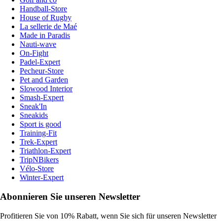
Handball-Store
House of Rugby
La sellerie de Maé
Made in Paradis
Nauti-wave
On-Fight
Padel-Expert
Pecheur-Store
Pet and Garden
Slowood Interior
Smash-Expert
Sneak'In
Sneakids
Sport is good
Training-Fit
Trek-Expert
Triathlon-Expert
TripNBikers
Vélo-Store
Winter-Expert
Abonnieren Sie unseren Newsletter
Profitieren Sie von 10% Rabatt, wenn Sie sich für unseren Newsletter