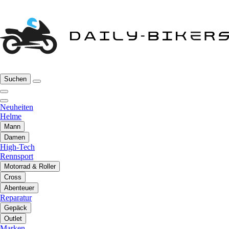
Suchen
Neuheiten
Helme
Mann
Damen
High-Tech
Rennsport
Motorrad & Roller
Cross
Abenteuer
Reparatur
Gepäck
Outlet
Marken