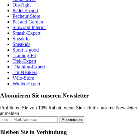
On-Fight
Padel-Expert
Pecheur-Store
Pet and Garden
Slowood Interior
Smash-Expert
Sneak'In
Sneakids
Sport is good
Training-Fit
Trek-Expert
Triathlon-Expert
TripNBikers
Vélo-Store
Winter-Expert
Abonnieren Sie unseren Newsletter
Profitieren Sie von 10% Rabatt, wenn Sie sich für unseren Newsletter
anmelden
Abonnieren
Bleiben Sie in Verbindung