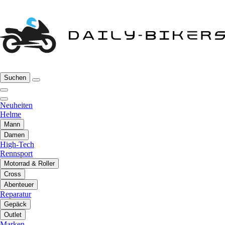
Suchen
Neuheiten
Helme
Mann
Damen
High-Tech
Rennsport
Motorrad & Roller
Cross
Abenteuer
Reparatur
Gepäck
Outlet
Marken