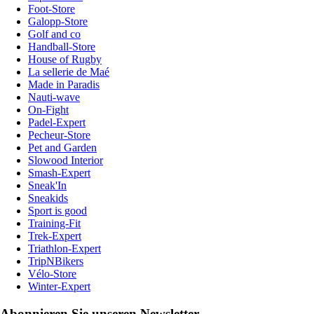
Foot-Store
Galopp-Store
Golf and co
Handball-Store
House of Rugby
La sellerie de Maé
Made in Paradis
Nauti-wave
On-Fight
Padel-Expert
Pecheur-Store
Pet and Garden
Slowood Interior
Smash-Expert
Sneak'In
Sneakids
Sport is good
Training-Fit
Trek-Expert
Triathlon-Expert
TripNBikers
Vélo-Store
Winter-Expert
Abonnieren Sie unseren Newsletter