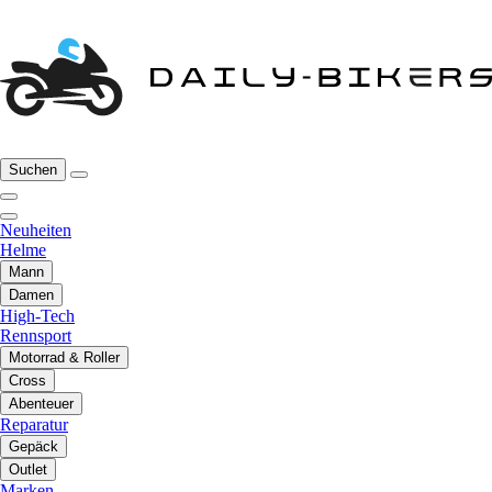
Suchen
Neuheiten
Helme
Mann
Damen
High-Tech
Rennsport
Motorrad & Roller
Cross
Abenteuer
Reparatur
Gepäck
Outlet
Marken